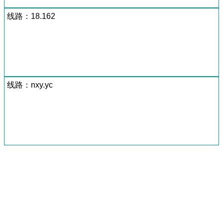
线路：18.162
线路：nxy.yc